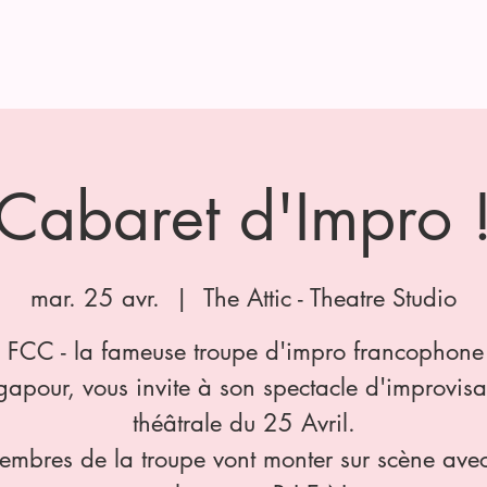
letter
ABOUT US
OUR COURSES
EVENTS
Cabaret d'Impro 
mar. 25 avr.
  |  
The Attic - Theatre Studio
s FCC - la fameuse troupe d'impro francophone
gapour, vous invite à son spectacle d'improvisa
théâtrale du 25 Avril.
embres de la troupe vont monter sur scène ave