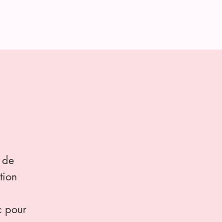
CONTACT
!
 de
tion
c pour