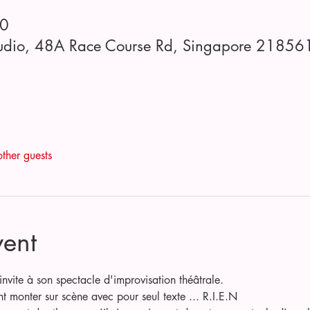
00
 Studio, 48A Race Course Rd, Singapore 21856
ther guests
vent
invite à son spectacle d'improvisation théâtrale.
t monter sur scène avec pour seul texte ... R.I.E.N