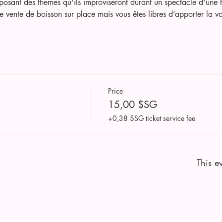
osant des themes qu'ils improviseront durant un spectacle d'une 
 vente de boisson sur place mais vous êtes libres d’apporter la vo
Price
15,00 $SG
+0,38 $SG ticket service fee
This ev