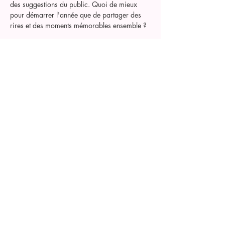
des suggestions du public. Quoi de mieux 
pour démarrer l'année que de partager des 
rires et des moments mémorables ensemble ?
Rejoignez-Nous !
Ne manquez pas cette occasion de vivre une 
soirée pleine de surprises et de bonne 
humeur. Que vous soyez un habitué des 
cabarets d'impro ou un novice, la Team FCC 
vous promet une expérience inoubliable. 
Venez nombreux et préparez-vous à 
participer à cette aventure théâtrale interactive 
!
Show More
Share this event