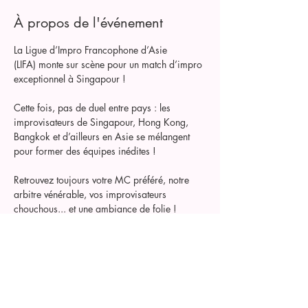
À propos de l'événement
La Ligue d’Impro Francophone d’Asie 
(LIFA) monte sur scène pour un match d’impro 
exceptionnel à Singapour !
Cette fois, pas de duel entre pays : les 
improvisateurs de Singapour, Hong Kong, 
Bangkok et d’ailleurs en Asie se mélangent 
pour former des équipes inédites !  
Retrouvez toujours votre MC préféré, notre 
arbitre vénérable, vos improvisateurs 
chouchous... et une ambiance de folie !
Un spectacle explosif, plein de rires, 
d’émotions et de rebondissements, le samedi 
7 décembre au théâtre de l’Alliance Française.
Et comme toujours… c’est le public qui 